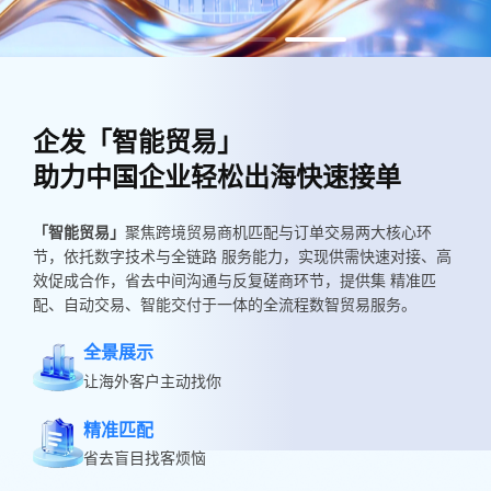
企发「智能贸易」
助力中国企业轻松出海快速接单
企发跨境 B2B 数字贸易平台
企发是中国企业布局俄语区市场的专
中国企业拓展俄语区市场的优选平台
业伙伴
「智能贸易」
聚焦跨境贸易商机匹配与订单交易两大核心环
节，依托数字技术与全链路 服务能力，实现供需快速对接、高
效促成合作，省去中间沟通与反复磋商环节，提供集 精准匹
作为首家登陆莫斯科交易所的中资企业，我们依托俄罗斯、白
作为中俄政府投资合作委员会重点投资项目，我们依托丰富的
配、自动交易、智能交付于一体的全流程数智贸易服务。
俄罗斯强大的本土运营团队及先进的数字贸易系统， 为中国企
境外客户资源与合规高效运营体系，助力中国企业精准对接俄
语区市场，实现与终端客户的深度融合。
出海准备、买家匹配、交易达成、履约交付、售
业提供
全景展示
后服务
全流程一站式跨境贸易自动化服务！
让海外客户主动找你
精准匹配
省去盲目找客烦恼