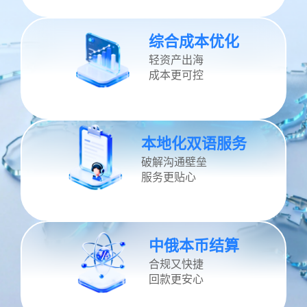
贸易全流程线上化、可视化，省去传
综合成本优化
统线下繁琐流程，操作简单，全程可
轻资产出海
控。
成本更可控
精准供需对接
通过数据智能匹配中俄买卖双方需
本地化双语服务
求，帮企业精准找客、高效获客，解
破解沟通壁垒
决跨境客源难找、匹配不准的问题。
服务更贴心
智能交易履约
从询盘、签约到物流、结算一站式完
中俄本币结算
成，履约自动推进、全程可追踪，减
合规又快捷
少流程延误。
回款更安心
综合成本优化