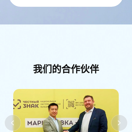
整合全链路优质资源，压缩中间环
节，降低运营、沟通与时间成本，让
企业轻资产出海。
本地化双语服务
中俄双语专属客服，一对一全程响
应，高效解决跨境沟通，售后服务等
我们的合作伙伴
问题。
中俄本币结算
支持中俄本币结算，合规安全，回款
稳定快捷，为交易提供可靠保障。